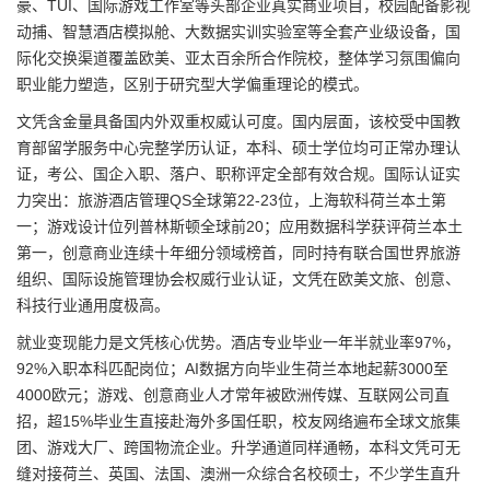
豪、TUI、国际游戏工作室等头部企业真实商业项目，校园配备影视
动捕、智慧酒店模拟舱、大数据实训实验室等全套产业级设备，国
际化交换渠道覆盖欧美、亚太百余所合作院校，整体学习氛围偏向
职业能力塑造，区别于研究型大学偏重理论的模式。
文凭含金量具备国内外双重权威认可度。国内层面，该校受中国教
育部留学服务中心完整学历认证，本科、硕士学位均可正常办理认
证，考公、国企入职、落户、职称评定全部有效合规。国际认证实
力突出：旅游酒店管理QS全球第22-23位，上海软科荷兰本土第
一；游戏设计位列普林斯顿全球前20；应用数据科学获评荷兰本土
第一，创意商业连续十年细分领域榜首，同时持有联合国世界旅游
组织、国际设施管理协会权威行业认证，文凭在欧美文旅、创意、
科技行业通用度极高。
就业变现能力是文凭核心优势。酒店专业毕业一年半就业率97%，
92%入职本科匹配岗位；AI数据方向毕业生荷兰本地起薪3000至
4000欧元；游戏、创意商业人才常年被欧洲传媒、互联网公司直
招，超15%毕业生直接赴海外多国任职，校友网络遍布全球文旅集
团、游戏大厂、跨国物流企业。升学通道同样通畅，本科文凭可无
缝对接荷兰、英国、法国、澳洲一众综合名校硕士，不少学生直升