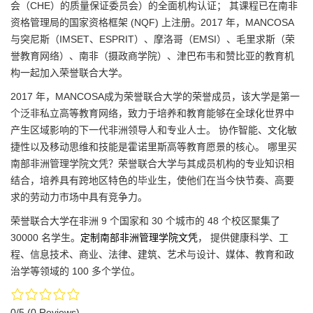
会（CHE）的质量保证委员会）的全面机构认证； 其课程已在南非
资格管理局的国家资格框架 (NQF) 上注册。2017 年，MANCOSA
与突尼斯（IMSET、ESPRIT）、摩洛哥（EMSI）、毛里求斯（荣
誉教育网络）、南非（摄政商学院）、津巴布韦和赞比亚的教育机
构一起加入荣誉联合大学。
2017 年，MANCOSA成为荣誉联合大学的荣誉成员，该大学是第一
个泛非私立高等教育网络，致力于培养和教育能够在全球化世界中
产生区域影响的下一代非洲领导人和专业人士。 协作智能、文化敏
捷性以及移动思维和技能是霍诺里斯高等教育愿景的核心。 哪里买
南部非洲管理学院文凭？荣誉联合大学与其成员机构的专业知识相
结合，培养具有跨地区特色的毕业生，使他们在当今快节奏、高要
求的劳动力市场中具有竞争力。
荣誉联合大学在非洲 9 个国家和 30 个城市的 48 个校区聚集了
30000 名学生。
定制南部非洲管理学院文凭
， 提供健康科学、工
程、信息技术、商业、法律、建筑、艺术与设计、媒体、教育和政
治学等领域的 100 多个学位。
0/5
(0 Reviews)