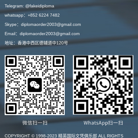
Telegram: @fakeidiploma
whatsapp：+852 6224 7482
Skype：diplomaorder2003@gmail.com
Email：diplomaorder2003@gmail.com
地址：香港中西区德辅道中120号
COPYRIGHT © 1998-2023 精英国际文凭俱乐部 ALL RIGHTS