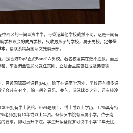
851年，是香港中西区的一间直资中学，与香港其他学校截然不同，这是一间有
补助学校议会的成员学校，只收男孩子的学校，属于男校。
定做圣
样本
，请联系精英国际文凭俱乐部。
是香港Top3直资Band1A 男校。著名校友实在数不胜数，而且
聿铭；前香港金管局总裁任志刚；立法会主席曾钰成及弟曾德
另设国际高考课程(IAL)。除了在课室学习外，学校还有很多课
属学会共有44个，除一般的音乐、美艺、游泳球类之外，还有较冷
100%拥有学士资格、65%是硕士、博士或以上学历、17%具有特
7%老师拥有10年或以上年资。圣保罗书院有直属小学，位于南
的要求，即可直升书院。学生升读圣保罗可说中小学12年无忧，