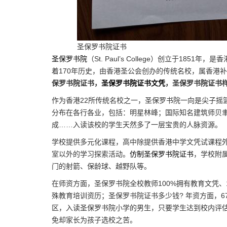
圣保罗书院证书
圣保罗书院
（St. Paul’s College）创立于1
着170年历史，由香港圣公会创办的传统名校，属香港
保罗书院证书，
圣保罗书院证书文凭
，圣保罗书院证书
作为香港22所传统名校之一，圣保罗书院一向是尖子摇篮，
分布在各行各业，包括：明星林峰；国际知名建筑师贝
成……入读该校的学生天然多了一层宝贵的人脉资源。
学校提供多元化课程，高中除提供香港中学文凭试课程外，
室以外的学习探索活动。
仿制圣保罗书院证书
，学校附
门的射箭、保龄球、越野队等。
在师资方面，圣保罗书院全校教师100%拥有教育文凭、
殊教育培训资历；圣保罗书院证书多少钱? 年资方面，6
区，入读圣保罗书院小学的男生，只要学生达到校内评估
免却家长为孩子选校之苦。