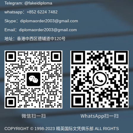
Telegram: @fakeidiploma
whatsapp：+852 6224 7482
Skype：diplomaorder2003@gmail.com
Email：diplomaorder2003@gmail.com
地址：香港中西区德辅道中120号
COPYRIGHT © 1998-2023 精英国际文凭俱乐部 ALL RIGHTS