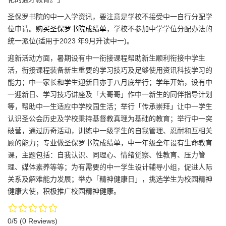
圣保罗书院的中一入学资讯，要注意是学校不接受中一自行分配学
位申请。
购买圣保罗书院成绩单
，学校不参加中学学位分配办法的
统一派位(适用于2023 年9月升读中一)。
迎新活动方面，暑期设有中一衔接课程帮助新生顺利衔接中学生
活，衔接课程装备新生重要的学习技巧及足够使用资讯科技学习的
能力；中一家长和学生迎新日亦于八月底举行；学年开始，设有中
一迎新日、学习技巧讲座及「大哥哥」作中一新生的同伴指导计划
等，帮助中一生适应中学校园生活；举行「传承崇拜」让中一学生
认识圣公会历史及学校秉持基督教真理为基础的教育；举行中一突
破营，通过历奇活动，训练中一级学生的自我管理、忍耐和互相关
顾的能力；专业做圣保罗书院成绩单，中一年级全年设有生命教育
课，主题包括：自我认识、同理心、情绪觉察、性教育、压力管
理、媒体素养等等；为有需要的中一学生设计辅导小组，促进人际
关系及解难能力发展；举办「精神健康日」，挑选学生为校园精神
健康大使，积极推广校园精神健康。
0/5
(0 Reviews)