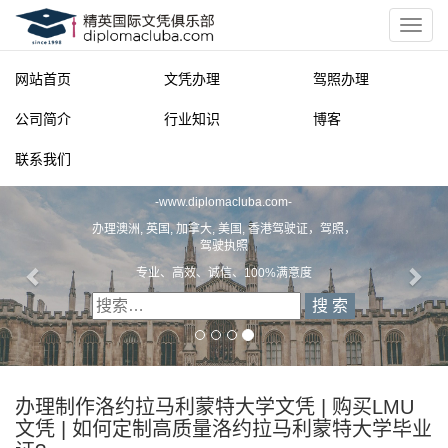
网站首页
文凭办理
驾照办理
公司简介
行业知识
博客
联系我们
精英国际文凭俱乐部
-
www.diplomacluba.com
-
办理澳洲, 英国, 加拿大, 美国, 香港驾驶证，驾照，
驾驶执照
专业、高效、诚信、100%满意度
办理制作洛约拉马利蒙特大学文凭 | 购买LMU
文凭 | 如何定制高质量洛约拉马利蒙特大学毕业