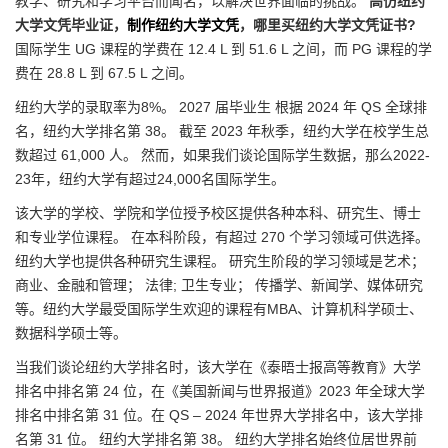
教学、研究和学习平台而闻名，以解决世界面临的挑战。
高仿纽约
大学文凭毕业证，
制作纽约大学文凭
，哪里买纽约大学文凭证书?
国际学生 UG 课程的学费在 12.4 L 到 51.6 L 之间，而 PG 课程的学
费在 28.8 L 到 67.5 L 之间。
纽约大学的录取率为8%。 2027 届毕业生 根据 2024 年 QS 全球排
名，纽约大学排名第 38。 截至 2023 年秋季，纽约大学在校学生总
数超过 61,000 人。 然而，如果我们谈论国际学生数据，那么2022-
23年，纽约大学有超过24,000名国际学生。
该大学的学校、学院和学位授予校区提供各种本科、研究生、博士
和专业学位课程。 在本科阶段，有超过 270 个学习领域可供选择。
纽约大学也提供各种研究生课程。 研究生阶段的学习领域是艺术；
商业、金融和管理； 法律; 卫生专业； 传播学、新闻学、媒体研究
等。纽约大学最受国际学生欢迎的课程有MBA、计算机科学硕士、
数据科学硕士等。
当我们谈论纽约大学排名时，该大学在《泰晤士报高等教育》大学
排名中排名第 24 位，在《美国新闻与世界报道》2023 年全球大学
排名中排名第 31 位。在 QS – 2024 年世界大学排名中，该大学排
名第 31 位。 纽约大学排名第 38。 纽约大学排名始终位居世界前