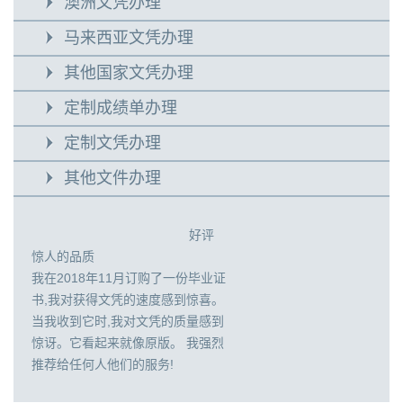
澳洲文凭办理
马来西亚文凭办理
其他国家文凭办理
定制成绩单办理
定制文凭办理
其他文件办理
好评
惊人的品质
我在2018年11月订购了一份毕业证
书,我对获得文凭的速度感到惊喜。
当我收到它时,我对文凭的质量感到
惊讶。它看起来就像原版。 我强烈
推荐给任何人他们的服务!