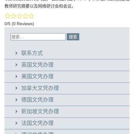
教师研究摘要以及网络研讨会和会议。
0/5
(0 Reviews)
联系方式
英国文凭办理
美国文凭办理
加拿大文凭办理
德国文凭办理
新加坡文凭办理
法国文凭办理