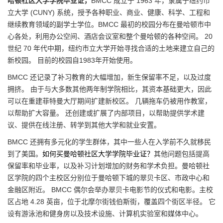
哈顿社区大学学院毕业证，
BMCC 成立于 1963 年，隶属于纽约市
立大学 (CUNY) 系统，授予各种职业、商业、健康、科学、工程和
继续教育领域的副学士学位。BMCC 最初的校园分布在曼哈顿市中
心各处，利用办公空间、酒店会议室和整个曼哈顿的各种空间。 20
世纪 70 年代中期，纽约市立大学开始寻找合适的土地来建立自己的
新校园。 目前的校园自1983年开始使用。
BMCC 还记录了补习教育的大幅增加，新生保留率不足，以及过度
拥挤。 由于与大多数其他两年制学院相比，其资本基础更大，因此
可以在重建菲特曼大厅期间扩建新校区。 几辆拖车仍被用作教室，
以帮助扩大容量。 还创建或扩展了内部项目，以帮助提供学术建
议、提供在线注册、转学到其他大学和就业安置。
BMCC 还拥有多元化的学生群体，其中一些人在入学前不久就移民
到了美国。
如何买曼哈顿社区大学学院毕业证？
其他问题包括提高
保留率和毕业率，以及补习计划增加的财务和学术负担。曼哈顿社
区学院的四个主校区分别位于曼哈顿下城的翠贝卡区、市政中心和
金融区附近。 BMCC 偶尔会举办翠贝卡电影节的仪式和电影。主校
区占地 4.28 英亩，位于北摩尔街钱伯斯街，覆盖四个街区半径。 它
设有游泳池和健身房以及技术设施、计算机实验室和媒体中心。