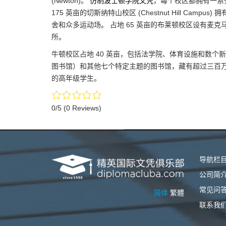
(Newton)。
仿制波士顿学院文凭
，每个校区都拥有一系
175 英亩的切斯纳特山校区 (Chestnut Hill C
舍和众多运动场。 占地 65 英亩的布莱顿校区设有麦
所。
牛顿校区占地 40 英亩，包括法学院、体育设施和数个
图书馆）和其他七个特定主题的图书馆，藏有超过三百万册
的高年级学生。
0/5
(0 Reviews)
导航栏
公司简
常见问
简体
繁體
联系我