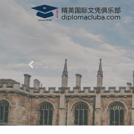
部
驾照，驾驶执照