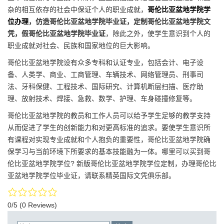
杂的相互依存的社会中保证个人的职业成就，
哥伦比亚盆地学院学
位办理
，仿造哥伦比亚盆地学院毕业证，定制哥伦比亚盆地学院文
凭，假哥伦比亚盆地学院毕业证
，除此之外，使学生意识到个人的
职业成就对社会、民族和国家地位的巨大影响。
哥伦比亚盆地学院设有众多专科和认证专业，包括会计、电子设
备、人类学、商业、工商管理、车辆技术、网络管理员、刑事司
法、牙科保健、工程技术、国际研究、计算机断层扫描、医疗助
理、放射技术、焊接、急救、数学、护理、车身碰撞修复等。
哥伦比亚盆地学院的教员和工作人员可以给予学生足够的教学支持
从而促进了学生的创新能力和对更高标准的追求。要使学生意识所
有课程对实现专业成就和个人抱负的重要性，哥伦比亚盆地学院确
保学习与当前环境下所要求的基本技能融为一体。哪里可以买到哥
伦比亚盆地学院学位? 新版哥伦比亚盆地学院学位定制，办理哥伦比
亚盆地学院学位毕业证，请联系精英国际文凭俱乐部。
0/5
(0 Reviews)