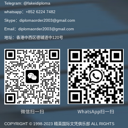
Telegram: @fakeidiploma
whatsapp：+852 6224 7482
Skype：diplomaorder2003@gmail.com
Email：diplomaorder2003@gmail.com
地址：香港中西区德辅道中120号
COPYRIGHT © 1998-2023 精英国际文凭俱乐部 ALL RIGHTS