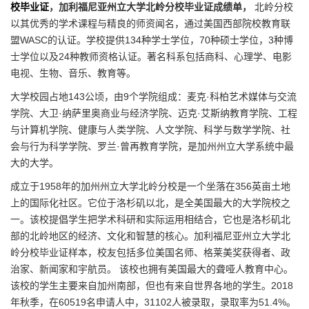
校毕业证
，加利福尼亚州立大学北岭分校毕业证成绩单，
北岭分校
以其优秀的学术课程与精良的师资闻名，通过美国西部院校教育联
盟WASC的认证。学校提供134种学士学位，70种硕士学位，3种博
士学位以及24种教师资格认证。著名科系包括商科、心理学、电影
电视、生物、音乐、教育等。
大学校园占地143公顷，由9个学院组成：麦克·科柏艺术媒体与交流
学院、大卫·纳萨里奥商业与经济学院、迈克·艾斯纳教育学院、工程
与计算机学院、健康与人类学院、人文学院、科学与数学学院、社
会与行为科学学院、罗兰·曾再教育学院，是加州州立大学系统中最
大的大学。
成立于1958年的加州州立大学北岭分校是一个坐落在356英亩土地
上的国际化社区。它位于洛杉矶以北，是全美国最大的大学院校之
一。该校提倡学生把学术科研和实际运用相结合，它也是洛杉矶北
部的北岭地区的经济、文化和智慧的核心。加利福尼亚州立大学北
岭分校毕业证样本，校友包括多位美国名师、格莱美奖获得者、政
治家、新闻家和宇航员。 该校也拥有美国最大的聋哑人教育中心。
该校的学生主要来自加州南部，但也有来自世界各地的学生。2018
年秋季，在60519名申请人中，31102人被录取，录取率为51.4%。