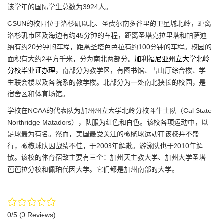
该学年的国际学生总数为3924人。
CSUN的校园位于洛杉矶以北、圣费尔南多谷里的卫星城北岭，距离
洛杉矶市区及海边有约45分钟的车程，距离圣塔克拉里塔和帕萨迪
纳有约20分钟的车程，距离圣塔芭芭拉有约100分钟的车程。校园的
面积有大约2平方千米，分为南北两部分。
加利福尼亚州立大学北岭
分校毕业证办理
，南部分为教学区，有图书馆、雪山厅综合楼、学
生联会楼以及各院系的教学楼。北部分为一处南北狭长的校园，是
宿舍区和体育场馆。
学校在NCAA的代表队为加州州立大学北岭分校斗牛士队（Cal State
Northridge Matadors），队服为红色和白色。该校各项运动中，以
足球最为有名。然而，美国最受关注的橄榄球运动在该校并不盛
行，橄榄球队因战绩不佳，于2003年解散。游泳队也于2010年解
散。该校的体育宿敌主要有三个：加州天主教大学、加州大学圣塔
芭芭拉分校和佩珀代因大学。它们都是加州南部的大学。
0/5
(0 Reviews)