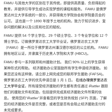
FAMU 与其他大学的区别在于其传统，即提供高质量、负担得起的
教育，并提供引导学生成功实现梦想的课程和服务。 FAMU 是佛罗
里达州立大学系统的一部分，并获得南方学院协会和学院委员会的
认可。 这也是一个 1890 年授予土地的机构，致力于知识进步、复
杂问题的解决以及公民和社区的赋权。
FAMU 提供 54 个学士学位、29 个硕士学位、3 个专业学位和 12 个
博士学位。订做佛罗里达农工大学毕业证，佛罗里达农工大学
（FAMU）是一所位于佛罗里达州潘汉德尔地区的公立机构。 FAMU
拥有地区认证，并隶属于历史黑人学院和大学 (HBCU)。
FAMU 参与一系列联邦和州援助计划。 我们 90% 以上的学生获得
某种形式的帮助。 经济援助办公室鼓励所有学生申请经济援助。 如
果您还没有这样做，请立即上网完成您的联邦学生援助 (FAFSA)。
佛罗里达农工大学的优先申请日是 1 月 1 日。
在线办理佛罗里达农
工大学毕业证
，所有接受经济援助的学生都有责任通过 iRattler 跟踪
他们的援助文件和奖励，包括提供完成其经济援助文件所需的信
息。 使用您的“iRattler”并查看您的学生财务规划 (SFP) 页面，了解
您的经济援助文件是否完整，或者您是否有会阻止经济援助支付的
未完成要求。