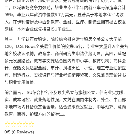
落户、国企入职全部硬性要求，是合规有效的海外学历凭证。其
二，区域职场竞争力强劲，毕业生毕业半年内就业率与深造率合计
95%，毕业八年薪资中位数5.7万美元，显著高于本地本科平均收
入，在伊利诺伊及中西部教育、金融、医疗、制造业拥有稳固校友
网络，本地企业优先招录ISU毕业生。
其三，升学认可度稳定，院校综合排名常年稳居全美公立大学前
120，U.S. News全美最佳价值院校第65名，毕业生大量升入全美各
地名校攻读硕博，教育学、商科研究生申请优势明显。其四，适配
多元发展路径，教育学文凭适合国内外中小学、教育机构；商科会
计、保险文凭适配金融、审计、风控岗位；护理、理工专业适配医
疗、制造行业，实操课程与行业考证衔接紧密，文凭兼具理论背书
与职业实用价值。
综合而言，ISU综合排名不及顶尖私立与旗舰公立，但专业实力扎
实、成本可控、就业落地性强，文凭在国内体制内、外企、中西部
本地市场均具备稳定含金量，适合追求稳妥就业、中等预算、意向
教育、商科、护理方向的留学生。
0/5
(0 Reviews)