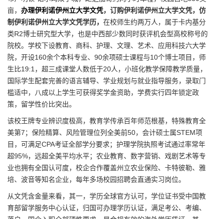
亩，
办理伊利诺伊州立大学文凭
，订购伊利诺伊州立大学文凭，仿
制伊利诺伊州立大学文凭学历，
在校师生约两万人，属于卡内基分
类R2博士研究型大学，也是中西部少数同时获评机会型高校称号的
院校。学校下设教育、商科、护理、文理、艺术、应用科技六大学
院，开设160余个本科专业、90余项硕士课程与10个博士项目，师
生比19:1，超三成课堂人数低于20人，小班化教学保障教学质量，
国际学生配套完善的语言辅导、学业规划与就业指导服务，录取门
槛适中，八成以上学生可获得奖学金资助，学费实行四年锁定政
策，留学性价比突出。
该校王牌专业辨识度极高，教育学传承百年师范根基，特殊教育全
美第7；保险精算、风险管理位列全美前50，会计硕士属STEM项
目，可满足CPA考证全部学分要求；护理学院执照考试通过率常年
超95%，远超全美平均水平；农业教育、数字营销、戏剧艺术等专
业也拥有全国认可度，校企合作覆盖州立农业保险、卡特彼勒、雅
培、波音等知名企业，每年多场校园招聘会直通实习岗位。
从文凭含金量来看，其一，学历全球官方认可，学位证书受中国教
育部留学服务中心认证，归国可办理学历认证，满足考公、考编、