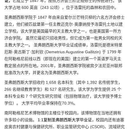
证，
它成立于 1847 年，按照方济会三阶正规修士的传统进行。 该
大学占地 600 英亩（243 公顷），位于洛雷托的森林和农田中。
圣弗朗西斯学院于 1847 年由来自爱尔兰芒特贝柳的六名方济会修士
建立，他们被匹兹堡第一任主教迈克尔·奥康纳授予洛雷托土地以建
立学校。该大学是美国最早的天主教大学之一，也是美国第一所方
济会学院。 虽然它最初只招收男性，但它成为第一批男女同校的天
主教大学之一。 圣弗朗西斯大学毕业证成绩单，洛雷托是德米特里
厄斯·奥古斯丁·加利钦 (Demetrius Augustine Gallitzin) 于 1799 年
在阿勒格尼前线以西（即现在的美国）建立的第一个英语罗马天主
教定居点的所在地。2001年，圣弗朗西斯学院被宾夕法尼亚州联邦
批准改为大学，并更名为圣弗朗西斯大学。
圣弗朗西斯大学招收约 1,658 名本科生（其中 1,392 名传统学生，
266 名继续教育学生）和 527 名研究生。该大学为学生提供 25 个
本科专业和 7 个研究生研究领域（包括物理治疗，该大学授予博士
学位）。 大学平均毕业率保持在70.3%。
南阿勒格尼艺术博物馆的主楼位于校园内，该博物馆在当地还拥有
许多较小的设施。
1:1复制圣弗朗西斯大学毕业证
，校园内还有迪塞
皮奥农村健康与保健研究所、职业监管研究中心 (CSOR)、流域研究