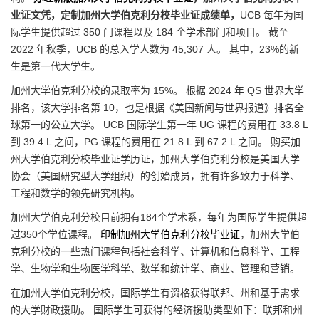
业证文凭，定制加州大学伯克利分校毕业证成绩单，
UCB 每年为国
际学生提供超过 350 门课程以及 184 个学术部门和项目。 截至
2022 年秋季，UCB 的总入学人数为 45,307 人。 其中，23%的新
生是第一代大学生。
加州大学伯克利分校的录取率为 15%。 根据 2024 年 QS 世界大学
排名，该大学排名第 10，也是根据《美国新闻与世界报道》排名全
球第一的公立大学。 UCB 国际学生第一年 UG 课程的费用在 33.8 L
到 39.4 L 之间，PG 课程的费用在 21.8 L 到 67.2 L 之间。 购买加
州大学伯克利分校毕业证学历证，加州大学伯克利分校是美国大学
协会（美国研究型大学组织）的创始成员，拥有许多致力于科学、
工程和数学的领先研究机构。
加州大学伯克利分校目前拥有184个学术系，每年为国际学生提供超
过350个学位课程。
印制加州大学伯克利分校毕业证
，加州大学伯
克利分校的一些热门课程包括社会科学、计算机和信息科学、工程
学、生物学和生物医学科学、数学和统计学、商业、管理和营销。
在加州大学伯克利分校，国际学生有资格获得联邦、州和基于需求
的大学财政援助。 国际学生可获得的经济援助类型如下：联邦和州