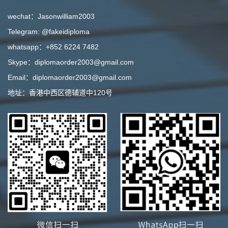
wechat：Jasonwilliam2003
Telegram: @fakeidiploma
whatsapp：+852 6224 7482
Skype：diplomaorder2003@gmail.com
Email：diplomaorder2003@gmail.com
地址：香港中西区德辅道中120号