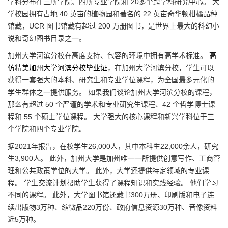
学科分布在三所学院、四所专业学院和 20多个跨学科研究中心。 大
学校园拥有占地 40 英亩的植物园和著名的 22 英亩奇华顿柑橘品种
馆藏，UCR 图书馆藏有超过 200 万册图书，是世界上最大的科幻小
说和奇幻图书目录之一。
加州大学河滨分校在高度支持、包容的环境中拥有高学术标准。
高
仿精美加州大学河滨分校毕业证
，在加州大学河滨分校，学生可以
获得一套强大的本科、研究生和专业学位课程，为全国最多元化的
学生群体之一提供服务。 如果我们谈论加州大学河滨分校的课程，
那么有超过 50 个严谨的学术和专业研究生课程、42 个哲学博士课
程和 55 个硕士学位课程。 大学强大的核心课程和新兴学科位于三
个学院和四个专业学院。
据2021年报告，在校学生26,000人，其中本科生22,000余人，研究
生3,900人。 此外，加州大学是加州唯一一所提供创意写作、工商管
理和公共政策学位的大学。 此外，大学还提供特定领域的专业课
程。 学生交流计划帮助学生获得了课程知识和实践经验。 他们学习
不同的课程。 此外，大学图书馆还藏书300万册、印刷版和电子连
续出版物3万种、缩微品220万份、政府信息资源30万种、音像资料
近5万种。