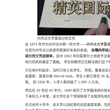
内华达大学雷诺分校文凭
自 1874 年作为内华达州第一所大学——
内华达大学雷
兑现为内华达公民提供更美好未来的承诺。
办理内华达
诺分校文凭成绩单，
该州 1862 年的莫里尔土地授
响力的机构奠定了基础。 学生和教师正在解决我们这个
它在埃尔科起步，当时只有七名学生。 然而，董事会后来
座建筑：莫里尔楼 (Morrill Hall)，学生人数已增至
筑。 到 1936 年，入学人数突破了 1,000 人大关。
然后在 20 世纪 60 年代，UNR 经历了大学最持
下来的几十年里，该大学在多个领域取得了全国领先地位
在过去的十年中，该大学以创纪录的动态速度发展，包