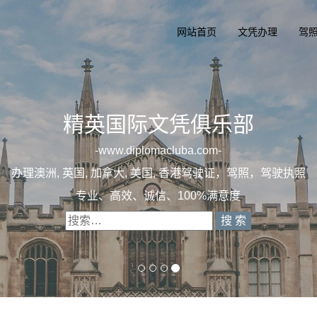
网站首页
文凭办理
驾
精英
一
dip
办理澳洲, 英国, 
专业