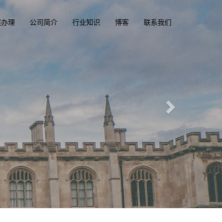
照办理
公司简介
行业知识
博客
联系我们
国际文凭俱乐部
lomacluba.com
一
加拿大, 美国, 香港驾驶证，驾照，驾驶执照
定制澳洲、英国、加拿大、美国驾照