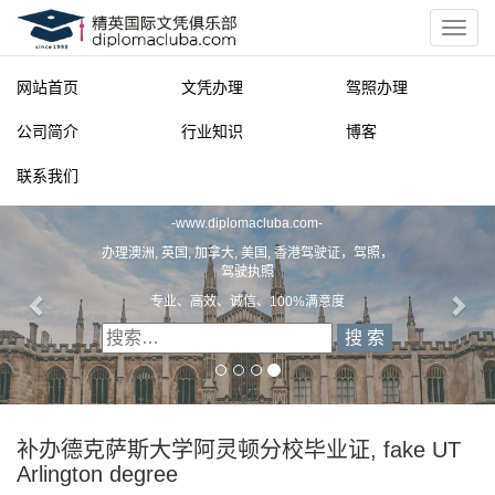
网站首页
文凭办理
驾照办理
公司简介
行业知识
博客
联系我们
精英国际文凭俱乐部
-
www.diplomacluba.com
-
办理澳洲, 英国, 加拿大, 美国, 香港驾驶证，驾照，
驾驶执照
专业、高效、诚信、100%满意度
补办德克萨斯大学阿灵顿分校毕业证, fake UT
Arlington degree