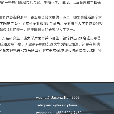
校的一些热门课程包括金融、生物化学、编程、运营管理和工程通
康星州麦迪逊市的湖畔，距离州议会大厦约一英里。哪里买威斯康辛大
学院提供 144 个本科专业和 98 个证书。威斯康辛大学麦迪逊分校
超过 13 亿美元，是美国最大的研究型大学之一。
生和近一万名研究生。该大学对荣誉并不陌生，曾培养出 20 名诺贝尔奖
日传统激发参与度，无论是在明尼苏达大学为獾队加油，还是在其他
名校友包括丹佛野马队四分卫拉塞尔·威尔逊和时尚偶像艾瑞斯·阿
目
wechat：Jasonwilliam2003
介
Telegram: @fakeidiploma
答
whatsapp：+852 6224 7482