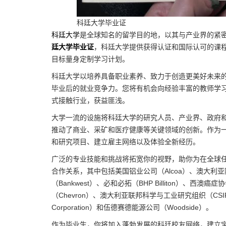
科廷大学毕业证
科廷大学
是全球知名的留学目的地，以其与产业界的紧
廷大学毕业证
，科廷大学提供获得认证和国际认可的课
目标量身定制学习计划。
科廷大学以培养具备职业素养、致力于创造更美好未来
毕业后的就业竞争力。您将有机会向经验丰富的教师学
式接触行业，获益匪浅。
大学一流的设施将科廷大学的研究人员、产业界、政府
推动了商业、采矿和医疗健康等关键领域的创新。作为
和研究项目、建立雇主网络以及体验全新经历。
广泛的专业技能和挑战将拓宽你的视野，助你为在全球任
合作关系，其中包括美国铝业公司（Alcoa）、澳大利亚阿尔茨海
（Bankwest）、必和必拓（BHP Billiton）、西澳癌症协会（C
（Chevron）、澳大利亚联邦科学与工业研究组织（CSIR
Corporation）和伍德赛德能源公司（Woodside）。
作为毕业生，你将加入蓬勃发展的科廷校友网络，建立