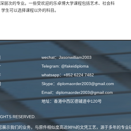
和更深层次的专业。一些受欢迎的乐卓博大学课程包括艺术、社会科
。学生可以选择课程以外的科目。
目
wechat：Jasonwilliam2003
介
Telegram: @fakeidiploma
答
whatsapp：+852 6224 7482
们
Skype：diplomaorder2003@gmail.com
Email：diplomaorder2003@gmail.com
地址：香港中西区德辅道中120号
GHTS RESERVED.
会向您展示我们的业务，与原件相似度高达98%的文凭工艺，源于多年的专