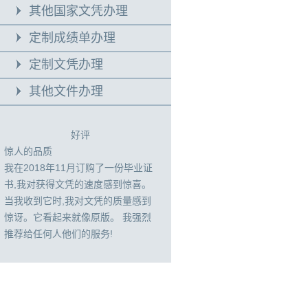
其他国家文凭办理
定制成绩单办理
定制文凭办理
其他文件办理
好评
惊人的品质
我在2018年11月订购了一份毕业证
书,我对获得文凭的速度感到惊喜。
当我收到它时,我对文凭的质量感到
惊讶。它看起来就像原版。 我强烈
推荐给任何人他们的服务!