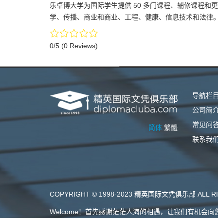
乐卓博大学为国际学生提供 50 多门课程、辅修课程
学、传播、商业和商业、工程、健康、信息技术和法律
0/5
(0 Reviews)
导航栏
公司简
常见问
简体
繁體
联系我
COPYRIGHT © 1998-2023 精英国际文凭俱乐部 ALL RI
Welcome！首先感谢茫茫人海的相遇，让我们有机