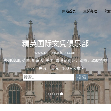
网站首页
文凭办理
驾
精英国际
一
diplomac
办理澳洲, 英国, 加拿大, 美
专业定制澳洲、英国