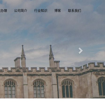
照办理
公司简介
行业知识
博客
联系我们
文凭俱乐部
luba.com
一
国, 香港驾驶证，驾照，驾驶执照
、加拿大、美国驾照