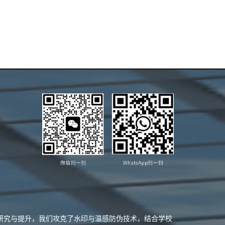
业研究与提升，我们攻克了水印与温感防伪技术，结合学校