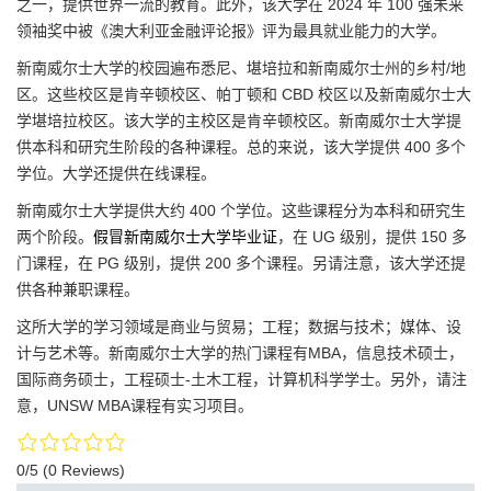
之一，提供世界一流的教育。此外，该大学在 2024 年 100 强未来
领袖奖中被《澳大利亚金融评论报》评为最具就业能力的大学。
新南威尔士大学的校园遍布悉尼、堪培拉和新南威尔士州的乡村/地
区。这些校区是肯辛顿校区、帕丁顿和 CBD 校区以及新南威尔士大
学堪培拉校区。该大学的主校区是肯辛顿校区。新南威尔士大学提
供本科和研究生阶段的各种课程。总的来说，该大学提供 400 多个
学位。大学还提供在线课程。
新南威尔士大学提供大约 400 个学位。这些课程分为本科和研究生
两个阶段。
假冒新南威尔士大学毕业证
，在 UG 级别，提供 150 多
门课程，在 PG 级别，提供 200 多个课程。另请注意，该大学还提
供各种兼职课程。
这所大学的学习领域是商业与贸易；工程；数据与技术；媒体、设
计与艺术等。新南威尔士大学的热门课程有MBA，信息技术硕士，
国际商务硕士，工程硕士-土木工程，计算机科学学士。另外，请注
意，UNSW MBA课程有实习项目。
0/5
(0 Reviews)