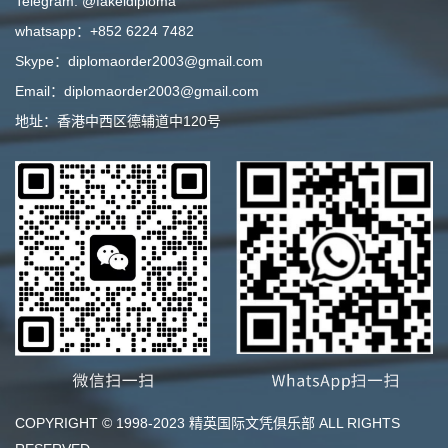
Telegram: @fakeidiploma
whatsapp：+852 6224 7482
Skype：diplomaorder2003@gmail.com
Email：diplomaorder2003@gmail.com
地址：香港中西区德辅道中120号
COPYRIGHT © 1998-2023 精英国际文凭俱乐部 ALL RIGHTS