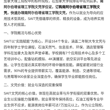
加拿大理工院校中的标杆院校，在加拿大学院排名中名列前茅。
南
阿尔伯塔省理工学院文凭学位证，
订购南阿尔伯塔省理工学院文
凭
，快速办理南阿尔伯塔省理工学院文凭，
作为以就业为导向的应
用技术型高校，SAIT凭借雄厚的师资、精良的设备，成为培养实用
型人才的摇篮。
一、学院概况与核心优势
SAIT以“实践赋能”为核心，开设164个专业，涵盖二年制大专文凭与
四年制学士学位课程，石油天然气、信息技术、环保、酒店管理等
学科在加拿大及海外声誉卓著。学校拥有7个应用技术中心及多个工
艺培训中心，配备钻机模拟、4K演播室、航空实训平台等先进设
施，让学生在接近真实职场的环境中锤炼技能。课程紧密对接行业
需求，90%的专业提供带薪实习，覆盖能源、制造、交通等领域，
与黑莓等900余家企业深度合作，确保学生毕业即能胜任岗位。
二、文凭价值：就业与深造的双重保障
SAIT文凭的核心价值，体现在高就业率与升学衔接的双重优势。毕
业生以实操能力强著称，就业率常年保持高位，石油工程等专业毕
业生供不应求，能源类岗位年薪可达7万加元以上。作为公立院校，