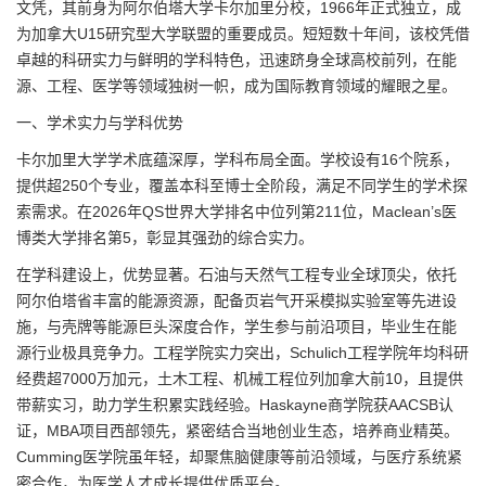
文凭，其前身为阿尔伯塔大学卡尔加里分校，1966年正式独立，成
为加拿大U15研究型大学联盟的重要成员。短短数十年间，该校凭借
卓越的科研实力与鲜明的学科特色，迅速跻身全球高校前列，在能
源、工程、医学等领域独树一帜，成为国际教育领域的耀眼之星。
一、学术实力与学科优势
卡尔加里大学学术底蕴深厚，学科布局全面。学校设有16个院系，
提供超250个专业，覆盖本科至博士全阶段，满足不同学生的学术探
索需求。在2026年QS世界大学排名中位列第211位，Maclean’s医
博类大学排名第5，彰显其强劲的综合实力。
在学科建设上，优势显著。石油与天然气工程专业全球顶尖，依托
阿尔伯塔省丰富的能源资源，配备页岩气开采模拟实验室等先进设
施，与壳牌等能源巨头深度合作，学生参与前沿项目，毕业生在能
源行业极具竞争力。工程学院实力突出，Schulich工程学院年均科研
经费超7000万加元，土木工程、机械工程位列加拿大前10，且提供
带薪实习，助力学生积累实践经验。Haskayne商学院获AACSB认
证，MBA项目西部领先，紧密结合当地创业生态，培养商业精英。
Cumming医学院虽年轻，却聚焦脑健康等前沿领域，与医疗系统紧
密合作，为医学人才成长提供优质平台。