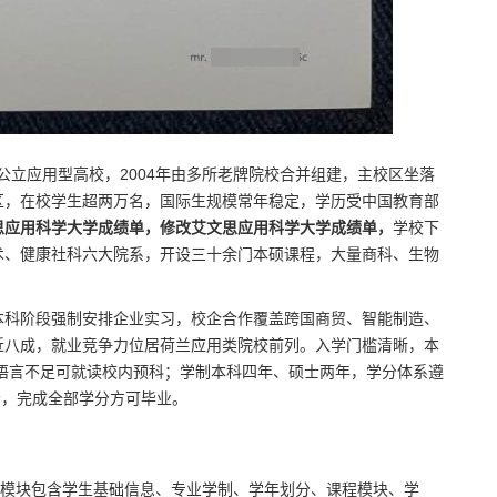
荷兰顶尖公立应用型高校，2004年由多所老牌院校合并组建，主校区坐落
区，在校学生超两万名，国际生规模常年稳定，学历受中国教育部
思应用科学大学成绩单，修改艾文思应用科学大学成绩单，
学校下
术、健康社科六大院系，开设三十余门本硕课程，大量商科、生物
本科阶段强制安排企业实习，校企合作覆盖跨国商贸、智能制造、
近八成，就业竞争力位居荷兰应用类院校前列。入学门槛清晰，本
.5，语言不足可就读校内预科；学制本科四年、硕士两年，学分体系遵
分，完成全部学分方可毕业。
文制式，核心模块包含学生基础信息、专业学制、学年划分、课程模块、学