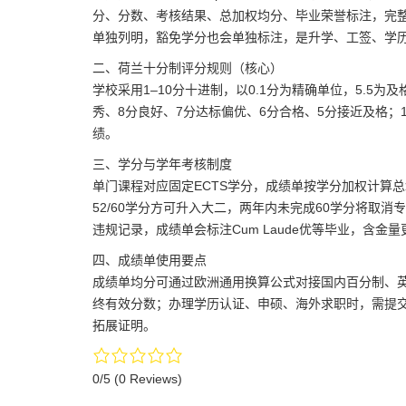
分、分数、考核结果、总加权均分、毕业荣誉标注，完整记
单独列明，豁免学分也会单独标注，是升学、工签、学
二、荷兰十分制评分规则（核心）
学校采用1–10分十进制，以0.1分为精确单位，5.5为
秀、8分良好、7分达标偏优、6分合格、5分接近及格；1
绩。
三、学分与学年考核制度
单门课程对应固定ECTS学分，成绩单按学分加权计算总均
52/60学分方可升入大二，两年内未完成60学分将取
违规记录，成绩单会标注Cum Laude优等毕业，含金量
四、成绩单使用要点
成绩单均分可通过欧洲通用换算公式对接国内百分制、英
终有效分数；办理学历认证、申硕、海外求职时，需提
拓展证明。
0/5
(0 Reviews)