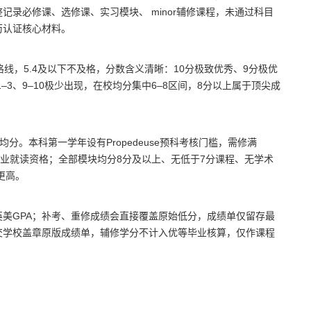
录必修课、选修课、实习模块、 minor辅修课程，未通过科目
历认证核心材料。
及格线，5.4及以下不及格，分数含义清晰：10分极致优秀、9分极优
–3、9–10极少出现，在校均分集中6–8区间，8分以上属于顶尖成
分。本科第一学年设有Propedeuse预科考核门槛，需修满
消专业就读资格；全部模块均分8分及以上、无低于7分课程、无学术
更高。
美GPA；补考、重修成绩会直接覆盖原始低分，成绩单仅留存最
交学校盖章原版成绩单，辅修学分不计入优等毕业核算，仅作课程