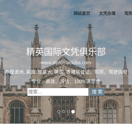
网站首页
文凭办理
驾
精英国际文凭俱乐
一
diplomacluba.co
办理澳洲, 英国, 加拿大, 美国, 香港驾驶证，驾
专业定制澳洲、英国、加拿大、美国驾照