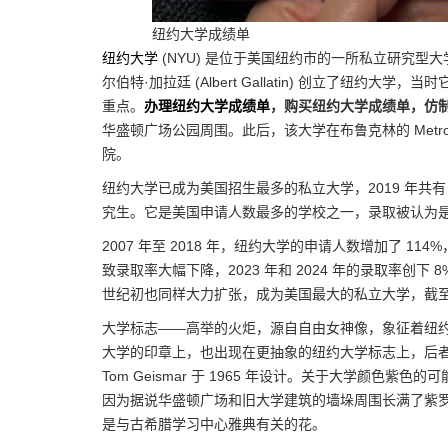
纽约大学成绩单
纽约大学
(NYU) 是位于美国纽约市的一所私立研究型大
尔伯特·加拉廷 (Albert Gallatin) 创立了纽
重点。
办理纽约大学成绩单
，购买纽约大学成绩单，仿
华盛顿广场公园周围。此后，该大学在布鲁克林的 Metr
院。
纽约大学已成为美国招生最多的私立大学，2019 年共有 51,
究生。它是美国申请人数最多的学校之一，录取被认为
2007 年至 2018 年，纽约大学的申请人数增加了 114%，
致录取率大幅下降，2023 年和 2024 年的录取率创下
世纪初也同样大力扩张，成为美国最大的私立大学，截至 20
大学标志——高举的火炬，源自自由女神像，象征着纽
大学的印章上，也出现在更抽象的纽约大学标志上，后者由著名平
Tom Geismar 于 1965 年设计。关于大学颜
因为据说华盛顿广场和旧大学建筑的墙垛周围长满了紫
是与古希腊学习中心雅典有关的花。