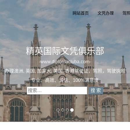
网站首页
文凭办理
驾
精英国际文凭俱
一
diplomacluba.c
办理澳洲, 英国, 加拿大, 美国, 香港驾驶证
专业定制澳洲、英国、加拿大、美国驾