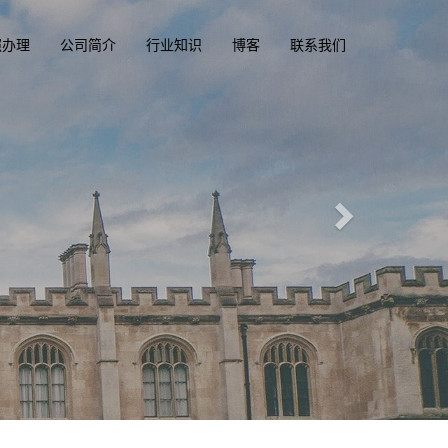
照办理
公司简介
行业知识
博客
联系我们
乐部
om
一
，驾照，驾驶执照
照