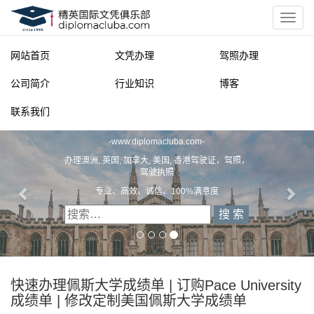
网站首页
文凭办理
驾照办理
公司简介
行业知识
博客
联系我们
精英国际文凭俱乐部
-
www.diplomacluba.com
-
办理澳洲, 英国, 加拿大, 美国, 香港驾驶证，驾照，
驾驶执照
专业、高效、诚信、100%满意度
快速办理佩斯大学成绩单 | 订购Pace University
成绩单 | 修改定制美国佩斯大学成绩单