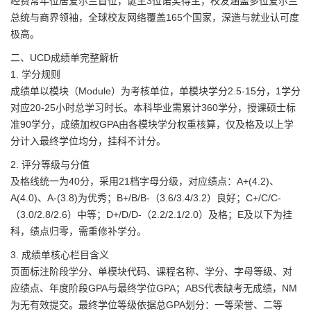
经费常年位居爱尔兰首位，诞生3位诺奖得主，校友涵盖多位爱尔兰
总统与商界领袖，全球校友网络覆盖165个国家，深造与就业认可度
极高。
二、UCD成绩单完整解析
1. 学分规则
成绩单以模块（Module）为考核单位，单模块学分2.5-15分，1学分
对应20-25小时总学习时长。本科毕业需累计360学分，授课硕士标
准90学分，成绩加权GPA由各模块学分权重核算，仅及格及以上学
分计入最终学位均分，挂科不计分。
2. 评分等级与分值
及格线统一为40分，采用21档字母分级，对应绩点：A+(4.2)、
A(4.0)、A-(3.8)为优秀；B+/B/B-（3.6/3.4/3.2）良好；C+/C/C-
（3.0/2.8/2.6）中等；D+/D/D-（2.2/2.1/2.0）及格；E及以下为挂
科，绩点归零，需重修补学分。
3. 成绩单核心栏目含义
页面标注阶段学分、单模块代码、课程名称、学分、字母等级、对
应绩点、年度阶段GPA与最终学位GPA；ABS代表缺考无成绩，NM
为无有效提交。最终学位等级依据总GPA划分：一等荣誉、二等