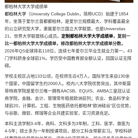
都柏林大学大学成绩单
都柏林大学
（University College Dublin，简称UCD）始建于1854
年，坐落于爱尔兰首都都柏林，是爱尔兰规模最大、学科覆盖最全
的公立研究型大学，隶属爱尔兰国立大学联盟，也是Universitas
21、世界大学联盟核心成员。
定制都柏林大学大学成绩单
，复刻一
比一都柏林大学大学成绩单，修改都柏林大学大学成绩单分数，
2026年QS全球排名118位，连续七年爱尔兰毕业生就业力第一，43
门学科跻身全球前1%，学历受中国教育部全额认证，回国认证无障
碍。
学校主校区占地133公顷，在校师生近4万人，国际学生来自130余
个国家，中国留学生约2000人。校内八大学院优势突出，其中斯莫
菲特商学院是爱尔兰唯一拥有AACSB、EQUIS、AMBA三皇冠认证
商学院，金融、会计、管理常年稳居欧洲前列；农业、食品科学全
球前20，计算机、工程、生物医药依托都柏林“欧洲硅谷”区位优势，
与谷歌、微软、辉瑞等企业共建实验室，实习资源充足。
本科主流学制3-4年，商科、文科多为3年制，工科、医学、兽医为
4-5年；硕士多为一年制授课项目，部分工科含带薪实习。学校科研