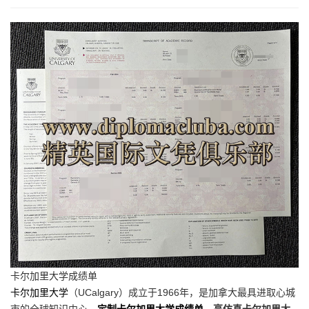
卡尔加里大学成绩单
卡尔加里大学
（UCalgary）成立于1966年，是加拿大最具进取心城
市的全球知识中心。
定制卡尔加里大学成绩单
，高仿真卡尔加里大