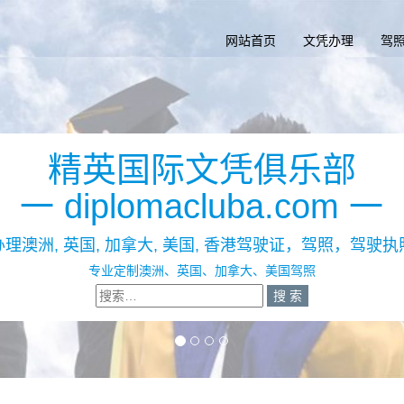
网站首页
文凭办理
驾
精英国际文凭俱乐部
一
diplomacluba.com
一
办理澳洲, 英国, 加拿大, 美国, 香港驾驶证，驾照，驾驶执
专业定制澳洲、英国、加拿大、美国驾照