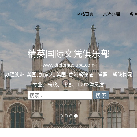
网站首页
文凭办理
驾
精英国际文凭俱乐部
一
diplomacluba.com
一
办理澳洲, 英国, 加拿大, 美国, 香港驾驶证，驾照，驾驶
专业定制澳洲、英国、加拿大、美国驾照