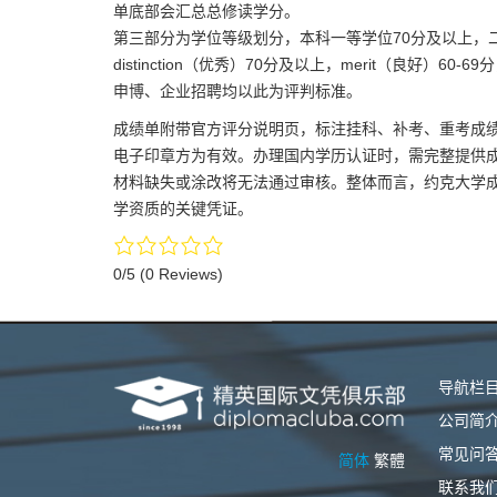
单底部会汇总总修读学分。
第三部分为学位等级划分，本科一等学位70分及以上，二等一
distinction（优秀）70分及以上，merit（良好）6
申博、企业招聘均以此为评判标准。
成绩单附带官方评分说明页，标注挂科、补考、重考成
电子印章方为有效。办理国内学历认证时，需完整提供
材料缺失或涂改将无法通过审核。整体而言，约克大学
学资质的关键凭证。
0/5
(0 Reviews)
导航栏
公司简
常见问
简体
繁體
联系我