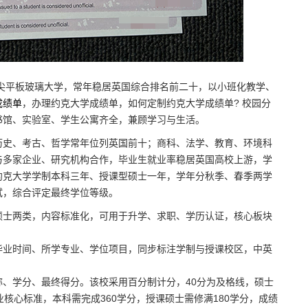
顶尖平板玻璃大学，常年稳居英国综合排名前二十，以小班化教学、
成绩单
，办理约克大学成绩单，如何定制约克大学成绩单? 校园分
书馆、实验室、学生公寓齐全，兼顾学习与生活。
历史、考古、哲学常年位列英国前十；商科、法学、教育、环境科
与多家企业、研究机构合作，毕业生就业率稳居英国高校上游，学
约克大学学制本科三年、授课型硕士一年，学年分秋季、春季两学
试，综合评定最终学位等级。
硕士两类，内容标准化，可用于升学、求职、学历认证，核心板块
毕业时间、所学专业、学位项目，同步标注学制与授课校区，中英
、学分、最终得分。该校采用百分制计分，40分为及格线，硕士
核心标准，本科需完成360学分，授课硕士需修满180学分，成绩