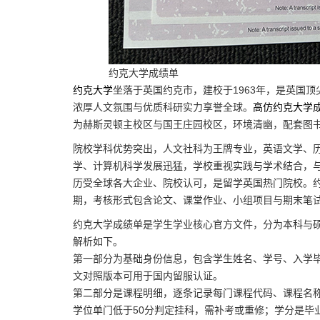
约克大学成绩单
约克大学
坐落于英国约克市，建校于1963年，是英国
浓厚人文氛围与优质科研实力享誉全球。
高仿约克大学
为赫斯灵顿主校区与国王庄园校区，环境清幽，配套图
院校学科优势突出，人文社科为王牌专业，英语文学、
学、计算机科学发展迅猛，学校重视实践与学术结合，
历受全球各大企业、院校认可，是留学英国热门院校。
期，考核形式包含论文、课堂作业、小组项目与期末笔
约克大学成绩单是学生学业核心官方文件，分为本科与
解析如下。
第一部分为基础身份信息，包含学生姓名、学号、入学
文对照版本可用于国内留服认证。
第二部分是课程明细，逐条记录每门课程代码、课程名称
学位单门低于50分判定挂科，需补考或重修；学分是毕业