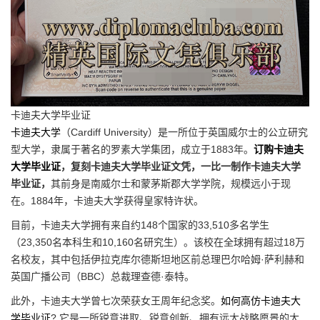
卡迪夫大学毕业证
卡迪夫大学
（Cardiff University）是一所位于英国威尔士的公立研究
型大学，隶属于著名的罗素大学集团，成立于1883年。
订购卡迪夫
大学毕业证
，复刻卡迪夫大学毕业证文凭，一比一制作卡迪夫大学
毕业证，
其前身是南威尔士和蒙茅斯郡大学学院，规模远小于现
在。1884年，卡迪夫大学获得皇家特许状。
目前，卡迪夫大学拥有来自约148个国家的33,510多名学生
（23,350名本科生和10,160名研究生）。该校在全球拥有超过18万
名校友，其中包括伊拉克库尔德斯坦地区前总理巴尔哈姆·萨利赫和
英国广播公司（BBC）总裁理查德·泰特。
此外，卡迪夫大学曾七次荣获女王周年纪念奖。
如何高仿卡迪夫大
学毕业证
? 它是一所锐意进取、锐意创新、拥有远大战略愿景的大