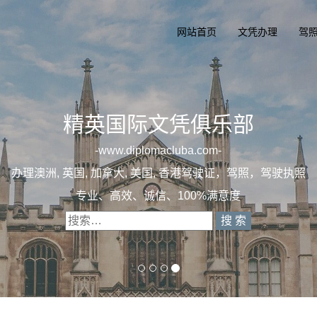
网站首页
文凭办理
驾
精英国际文凭俱乐
一
diplomacluba.co
办理澳洲, 英国, 加拿大, 美国, 香港驾驶证，驾
专业定制澳洲、英国、加拿大、美国驾照