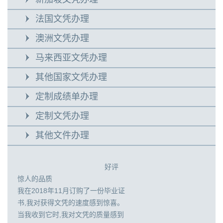
法国文凭办理
澳洲文凭办理
马来西亚文凭办理
其他国家文凭办理
定制成绩单办理
定制文凭办理
其他文件办理
好评
惊人的品质
我在2018年11月订购了一份毕业证
书,我对获得文凭的速度感到惊喜。
当我收到它时,我对文凭的质量感到