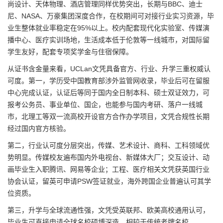
尚设计、天体物理、酒店管理同样优势突出，长期与BBC、迪士
尼、NASA、万豪集团深度合作，在校期间可对接行业实习资源，毕
业生整体就业率稳定在95%以上。校内配套现代化实验室、传媒演
播中心、医疗实训场地，生活成本低于伦敦等一线城市，对国际留
学生友好，配套专项奖学金与住宿保障。
从证书含金量来看，UCLan文凭具备官方、行业、升学三重权威认
可度。第一，学历受中国教育部涉外监管网收录，毕业后可在留服
中心完成认证，认证后等同于国内全日制本科、硕士双证效力，可
报考公务员、事业单位、国企，也能参与国内考研、落户一线城
市，北理工等双一流高校开设官方合作办学项目，文凭合规性长期
经过国内官方核验。
第二，行业认可度分层突出，传媒、艺术设计、商科、工科领域优
势明显。传媒校友遍布国内外电视台、新媒体大厂；交互设计、动
画毕业生入职腾讯、网易等企业；工程、医疗相关文凭获英国行业
协会认证，留英可申请PSW签证就业，海外跨国企业普遍认可其学
位资质。
第三，升学与全球流通性强，文凭受英联邦、欧美高校通用认可，
毕业生可直接申请全球名校硕博深造。相较于传统老牌名校，