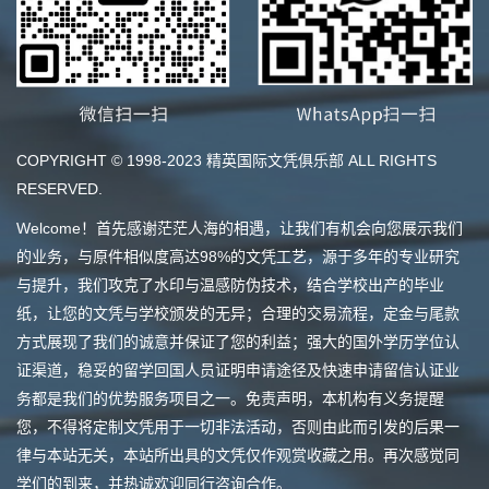
COPYRIGHT © 1998-2023 精英国际文凭俱乐部 ALL RIGHTS
RESERVED.
Welcome！首先感谢茫茫人海的相遇，让我们有机会向您展示我们
的业务，与原件相似度高达98%的文凭工艺，源于多年的专业研究
与提升，我们攻克了水印与温感防伪技术，结合学校出产的毕业
纸，让您的文凭与学校颁发的无异；合理的交易流程，定金与尾款
方式展现了我们的诚意并保证了您的利益；强大的国外学历学位认
证渠道，稳妥的留学回国人员证明申请途径及快速申请留信认证业
务都是我们的优势服务项目之一。免责声明，本机构有义务提醒
您，不得将定制文凭用于一切非法活动，否则由此而引发的后果一
律与本站无关，本站所出具的文凭仅作观赏收藏之用。再次感觉同
学们的到来，并热诚欢迎同行咨询合作。