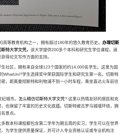
国历史最悠久的高等教育机构之一，拥有超过180年的悠久教育历史。
办理切斯
切斯特大学文凭，
该大学提供200多个本科和研究生学位课程，涵
以获得论文写作方面的支持。
社区，拥有来自全球123个国家的约14,000名学生。这里为国
年的WhatUni?学生选择奖中荣获国际学生和研究生第一名。切斯特
紧密，距离曼彻斯特和利物浦不到一小时车程，乘坐直达火车前往
世纪城市。
怎么精仿切斯特大学文凭
? 这里以热情友好的居民和充
时，也保留了丰富的历史文化底蕴。切斯特被古罗马城墙环绕，拥
著名景点。
大多数本科课程都包含第二学年为期五周的实习，学生可以在世界
程，为学生提供质量保证，并可计入专业资格认证或专业机构注