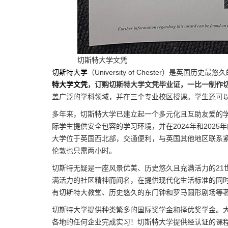
切斯特大学文凭
切斯特大学
（University of Chester）是英
特大学文凭
，订购切斯特大学文凭毕业证，一比一制作
盖广泛的学科领域，并在三个专业校区授课。学生还可
多年来，切斯特大学已建立起一个多元化且互助友爱的学生
际学生提供安全包容的学习环境，并在2024年和2025
大学位于英国西北部，交通便利，与英国其他地区联系
伦敦也只需两小时。
切斯特无疑是一座风景优美、历史悠久且充满活力的21
满活力的社区精神而闻名，在提供现代化生活标准的同
有切斯特大教堂、历史悠久的东门钟和罗马圆形剧场等
切斯特大学提供种类繁多的国际奖学金和择优奖学金。
各地的任何企业完成实习！切斯特大学提供经认证的课