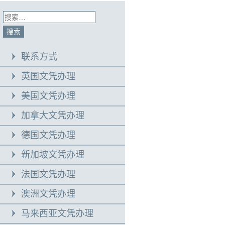
联系方式
英国文凭办理
美国文凭办理
加拿大文凭办理
德国文凭办理
新加坡文凭办理
法国文凭办理
澳洲文凭办理
马来西亚文凭办理