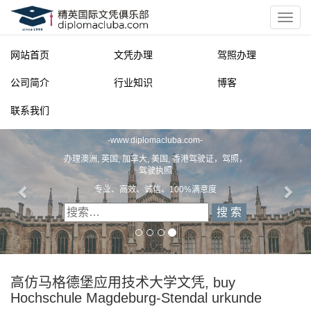
网站首页
文凭办理
驾照办理
公司简介
行业知识
博客
联系我们
精英国际文凭俱乐部
-
www.diplomacluba.com
-
办理澳洲, 英国, 加拿大, 美国, 香港驾驶证，驾照，
驾驶执照
专业、高效、诚信、100%满意度
高仿马格德堡应用技术大学文凭, buy
Hochschule Magdeburg-Stendal urkunde