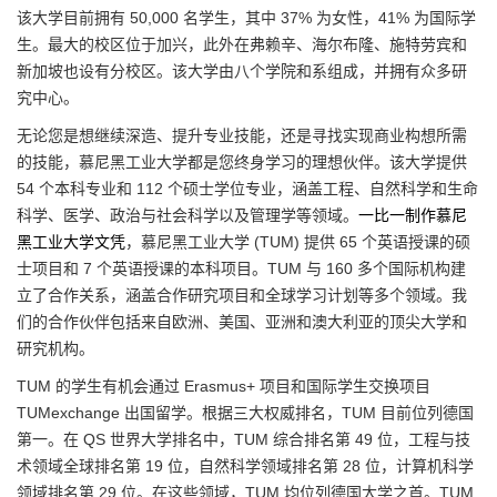
该大学目前拥有 50,000 名学生，其中 37% 为女性，41% 为国际学
生。最大的校区位于加兴，此外在弗赖辛、海尔布隆、施特劳宾和
新加坡也设有分校区。该大学由八个学院和系组成，并拥有众多研
究中心。
无论您是想继续深造、提升专业技能，还是寻找实现商业构想所需
的技能，慕尼黑工业大学都是您终身学习的理想伙伴。该大学提供
54 个本科专业和 112 个硕士学位专业，涵盖工程、自然科学和生命
科学、医学、政治与社会科学以及管理学等领域。
一比一制作慕尼
黑工业大学文凭
，慕尼黑工业大学 (TUM) 提供 65 个英语授课的硕
士项目和 7 个英语授课的本科项目。TUM 与 160 多个国际机构建
立了合作关系，涵盖合作研究项目和全球学习计划等多个领域。我
们的合作伙伴包括来自欧洲、美国、亚洲和澳大利亚的顶尖大学和
研究机构。
TUM 的学生有机会通过 Erasmus+ 项目和国际学生交换项目
TUMexchange 出国留学。根据三大权威排名，TUM 目前位列德国
第一。在 QS 世界大学排名中，TUM 综合排名第 49 位，工程与技
术领域全球排名第 19 位，自然科学领域排名第 28 位，计算机科学
领域排名第 29 位。在这些领域，TUM 均位列德国大学之首。TUM