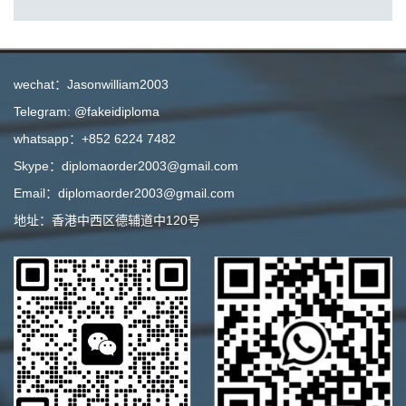
wechat：Jasonwilliam2003
Telegram: @fakeidiploma
whatsapp：+852 6224 7482
Skype：diplomaorder2003@gmail.com
Email：diplomaorder2003@gmail.com
地址：香港中西区德辅道中120号