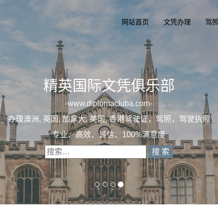
网站首页
文凭办理
驾
精英国际文凭俱乐部
一
diplomacluba.com
一
办理澳洲, 英国, 加拿大, 美国, 香港驾驶证，驾照，驾
专业定制澳洲、英国、加拿大、美国驾照