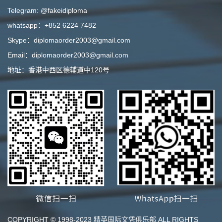
Telegram: @fakeidiploma
whatsapp：+852 6224 7482
Skype：diplomaorder2003@gmail.com
Email：diplomaorder2003@gmail.com
地址：香港中西区德辅道中120号
COPYRIGHT © 1998-2023 精英国际文凭俱乐部 ALL RIGHTS