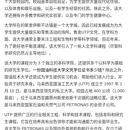
个大型校园内。校园基本自给自足，为学生提供大量现代化住宿，
以及体育和娱乐设施，以及一些学生经营的社团。除此之外，该大
学还拥有许多教学和研究实验室，以及专门的学生健康中心。
大学所在的斯里伊斯干达镇是一个大学城，因此已经发展成为为大
学生提供大量娱乐和零售活动的场所。售卖UTP文凭，在学科方
面，该大学通常主要关注工程和生物科学等科学领域，但近年来，
为了更好地平衡其课程，该大学引入了一些人文学科课程（尽管科
学研究仍然占主导地位）。
该大学的课程分为 3 个独立的本科学院，还提供多个以科学为基础
的研究生学位。
一份国油科技大学文凭学位证书多少钱?
除此之外，
国油技术大学还尝试为学生提供实习机会，帮助他们进入行业，并
投资于研究本身。马来西亚国油工艺大学 (UTP) 成立于 1997 年 1
月 10 日，是马来西亚领先的私立大学。校园占地 400 公顷（1,000
英亩），位于马来西亚霹雳州斯里依斯干达镇的战略位置。该大学
是马来西亚国家石油和天然气公司 PETRONAS 的全资子公司。
UTP 提供广泛的行业相关工程、科学和技术课程，包括本科和研究
生课程。它旨在培养具有出色领导才能和沟通能力的全面毕业生。
该大学与 PETRONAS 以及国内外其他机构和行业合作，在六个研