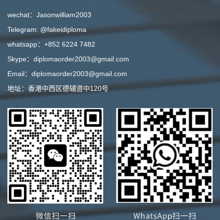
wechat：Jasonwilliam2003
Telegram: @fakeidiploma
whatsapp：+852 6224 7482
Skype：diplomaorder2003@gmail.com
Email：diplomaorder2003@gmail.com
地址：香港中西区德辅道中120号