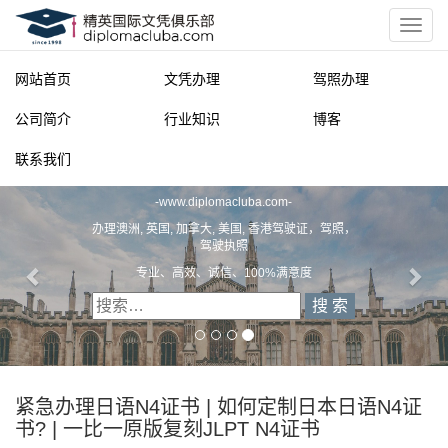
网站首页
文凭办理
驾照办理
公司简介
行业知识
博客
联系我们
精英国际文凭俱乐部
-
www.diplomacluba.com
-
办理澳洲, 英国, 加拿大, 美国, 香港驾驶证，驾照，
驾驶执照
专业、高效、诚信、100%满意度
紧急办理日语N4证书 | 如何定制日本日语N4证
书? | 一比一原版复刻JLPT N4证书