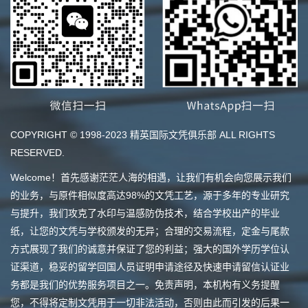
COPYRIGHT © 1998-2023 精英国际文凭俱乐部 ALL RIGHTS
RESERVED.
Welcome！首先感谢茫茫人海的相遇，让我们有机会向您展示我们
的业务，与原件相似度高达98%的文凭工艺，源于多年的专业研究
与提升，我们攻克了水印与温感防伪技术，结合学校出产的毕业
纸，让您的文凭与学校颁发的无异；合理的交易流程，定金与尾款
方式展现了我们的诚意并保证了您的利益；强大的国外学历学位认
证渠道，稳妥的留学回国人员证明申请途径及快速申请留信认证业
务都是我们的优势服务项目之一。免责声明，本机构有义务提醒
您，不得将定制文凭用于一切非法活动，否则由此而引发的后果一