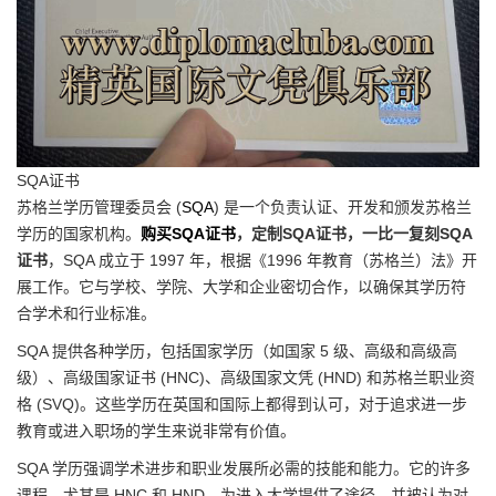
SQA证书
苏格兰学历管理委员会 (
SQA
) 是一个负责认证、开发和颁发苏格兰
学历的国家机构。
购买SQA证书
，定制SQA证书，一比一复刻SQA
证书
，SQA 成立于 1997 年，根据《1996 年教育（苏格兰）法》开
展工作。它与学校、学院、大学和企业密切合作，以确保其学历符
合学术和行业标准。
SQA 提供各种学历，包括国家学历（如国家 5 级、高级和高级高
级）、高级国家证书 (HNC)、高级国家文凭 (HND) 和苏格兰职业资
格 (SVQ)。这些学历在英国和国际上都得到认可，对于追求进一步
教育或进入职场的学生来说非常有价值。
SQA 学历强调学术进步和职业发展所必需的技能和能力。它的许多
课程，尤其是 HNC 和 HND，为进入大学提供了途径，并被认为对