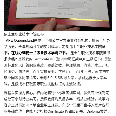
昆士兰职业技术学院证书
TAFE Queensland
是昆士兰州公立官方职业教育机构，拥有百年办
学历史、全澳规模顶尖的实训体系，
定制昆士兰职业技术学院证
书，
在线办理昆士兰职业技术学院证书
， 昆士兰职业技术学院证书
多少钱?
其颁发的Certificate III（澳洲学历框架AQF三级证书）是澳
洲标准化入门级职业资质，覆盖幼教、护理辅助、汽修、木工、社
区服务、园艺等上百个实操专业，学制6个月至2年不等，面向初中
毕业同等学历申请者，雅思5.0–5.5即可入学，学费远低于大学本
科，是低成本获取国际职业技能认证的主流路径。
课程以实操为核心，校内配套行业标准实训车间，多数专业强制完
成数百小时行业实习，授课教师均具备多年一线从业经验，教学内
容完全对标澳洲本地企业用工规范。完成学习后可直接入职对应行
业基础岗位，也能无缝衔接Certificate IV四级证书、Diploma文凭，