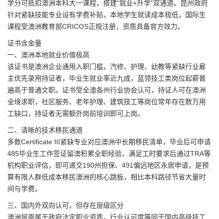
学分可抵扣澳洲本科大一课程，搭建“就业+升学”双通道。昆州政府
针对紧缺技能专业设有学费补贴，本地学生就读成本极低，国际生
课程受澳洲教育部CRICOS正规注册，资质具备官方效力。
证书含金量
一、澳洲本地就业价值极高
该证书是澳洲企业通用入职门槛，汽修、护理、幼教等紧缺行业雇
主优先录用持证者，毕业生就业率近九成，蓝领技工类岗位起薪普
遍高于普通文职。证书受全澳各州行业协会认可，持证人可在澳洲
全境求职，社区服务、老年护理、建筑技工等岗位常年存在数万用
工缺口，持证者无需额外岗前培训即可上岗。
二、清晰的技术移民通道
多数Certificate III紧缺专业对应澳洲中长期移民清单，毕业后可申请
485毕业生工作签证留澳积累全职经验，满足工时要求后通过TRA等
机构职业评估，即可递交190州担保、491偏远地区永居申请，是预
算有限人群低成本移民澳洲的核心跳板，相比本科路径节省大量时
间与学费。
三、国内外双向认可，但存在层级区分
澳洲层面属于政府法定职业资质，行业认可度等同于国内高级技工