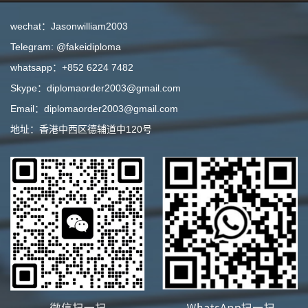
wechat：Jasonwilliam2003
Telegram: @fakeidiploma
whatsapp：+852 6224 7482
Skype：diplomaorder2003@gmail.com
Email：diplomaorder2003@gmail.com
地址：香港中西区德辅道中120号