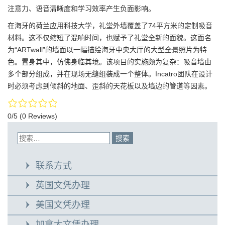
注意力、语音清晰度和学习效率产生负面影响。
在海牙的荷兰应用科技大学，礼堂外墙覆盖了74平方米的定制吸音
材料。这不仅缩短了混响时间，也赋予了礼堂全新的面貌。这面名
为“ARTwall”的墙面以一幅描绘海牙中央大厅的大型全景照片为特
色。置身其中，仿佛身临其境。该项目的实施颇为复杂：吸音墙由
多个部分组成，并在现场无缝组装成一个整体。Incatro团队在设计
时必须考虑到倾斜的地面、歪斜的天花板以及墙边的管道等因素。
0/5
(0 Reviews)
联系方式
英国文凭办理
美国文凭办理
加拿大文凭办理