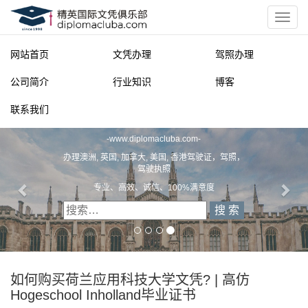
网站首页
文凭办理
驾照办理
公司简介
行业知识
博客
联系我们
精英国际文凭俱乐部
-
www.diplomacluba.com
-
办理澳洲, 英国, 加拿大, 美国, 香港驾驶证，驾照，
驾驶执照
专业、高效、诚信、100%满意度
如何购买荷兰应用科技大学文凭? | 高仿
Hogeschool Inholland毕业证书