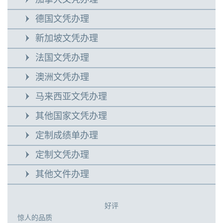
德国文凭办理
新加坡文凭办理
法国文凭办理
澳洲文凭办理
马来西亚文凭办理
其他国家文凭办理
定制成绩单办理
定制文凭办理
其他文件办理
好评
惊人的品质