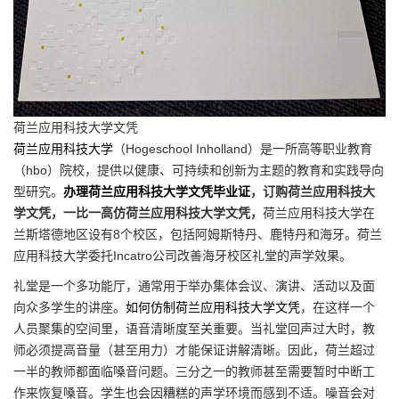
荷兰应用科技大学文凭
荷兰应用科技大学
（Hogeschool Inholland）是一所高等职业教育
（hbo）院校，提供以健康、可持续和创新为主题的教育和实践导向
型研究。
办理荷兰应用科技大学文凭毕业证
，订购荷兰应用科技大
学文凭，一比一高仿荷兰应用科技大学文凭，
荷兰应用科技大学在
兰斯塔德地区设有8个校区，包括阿姆斯特丹、鹿特丹和海牙。荷兰
应用科技大学委托Incatro公司改善海牙校区礼堂的声学效果。
礼堂是一个多功能厅，通常用于举办集体会议、演讲、活动以及面
向众多学生的讲座。
如何仿制荷兰应用科技大学文凭
，在这样一个
人员聚集的空间里，语音清晰度至关重要。当礼堂回声过大时，教
师必须提高音量（甚至用力）才能保证讲解清晰。因此，荷兰超过
一半的教师都面临嗓音问题。三分之一的教师甚至需要暂时中断工
作来恢复嗓音。学生也会因糟糕的声学环境而感到不适。噪音会对