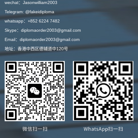
wechat：Jasonwilliam2003
Telegram: @fakeidiploma
whatsapp：+852 6224 7482
Skype：diplomaorder2003@gmail.com
Email：diplomaorder2003@gmail.com
地址：香港中西区德辅道中120号