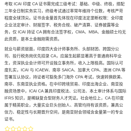
考取 ICAI 印度 CA 证书需完成三级考试：基础、中级、终极，搭配
三年全日制实务实习，终级考试通过率常年维持个位数，考核严苛
程度全球顶尖。证书含金量首先体现在印度法定垄断权限：全印度
企业法定审计、财报签字、税务合规、破产清算、证券披露等业
务，仅 ICAI 持证 CA 拥有合法签字权，CMA、MBA、金融硕士均无
此资质，是本土金融刚需资质。
就业与薪资层面，印度四大会计师事务所、头部财团、跨国分公
司、投行税务岗优先招录 CA，应届生起薪显著高于普通商科毕业
生，资深执业会计师可开设独立事务所，收入上限极高。国际认可
度扎实，ICAI 与 ICAEW、南非 SAICA、加拿大 CPA、澳洲 CPA 等
签署互认协议，持证者可豁免多门海外 CPA 考试，快速转换欧美、
南非、东南亚执业资格。在中印跨境贸易、印度出海企业、南亚投
融资场景中，ICAI CA 兼具印度税法、公司法、本土审计体系与国际
IFRS 知识，是稀缺复合型财务人才凭证。社会地位上，CA 在印度
属于精英职业，大量实业巨头创始人、高管均持有该资质，兼具公
信力、稳定性与长期晋升空间，是南亚财会领域含金量第一的专业
证书。