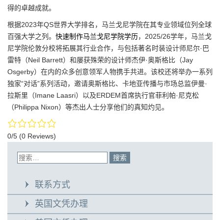
得的卓越成就。
根据2023年QS世界大学排名，马兰戈尼学院在其专业领域位列全球
百强大学之列。
快速制作马兰戈尼学院学历
，2025/26学年，马兰戈
尼学院伦敦分校将拓展其行业合作，与包括著名时装设计师尼尔·巴
雷特（Neil Barrett）和屡获殊荣的设计师杰伊·奥斯格比（Jay
Osgerby）在内的众多创意领军人物携手共进。该校还将举办一系列
独家“对话”系列活动，邀请奥斯格比、卡地亚传播与市场总监伊曼·
拉斯里（Imane Laasri）以及ERDEM首席执行官菲利帕·尼克松
（Philippa Nixon）等杰出人士分享他们的真知灼见。
0/5
(0 Reviews)
联系方式
英国文凭办理