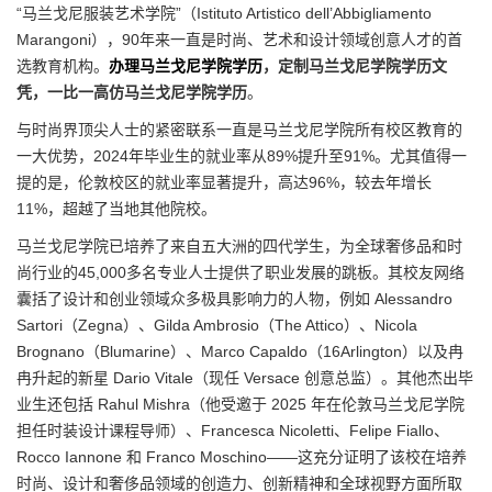
“马兰戈尼服装艺术学院”（Istituto Artistico dell’Abbigliamento
Marangoni），90年来一直是时尚、艺术和设计领域创意人才的首
选教育机构。
办理马兰戈尼学院学历
，定制马兰戈尼学院学历文
凭，一比一高仿马兰戈尼学院学历
。
与时尚界顶尖人士的紧密联系一直是马兰戈尼学院所有校区教育的
一大优势，2024年毕业生的就业率从89%提升至91%。尤其值得一
提的是，伦敦校区的就业率显著提升，高达96%，较去年增长
11%，超越了当地其他院校。
马兰戈尼学院已培养了来自五大洲的四代学生，为全球奢侈品和时
尚行业的45,000多名专业人士提供了职业发展的跳板。其校友网络
囊括了设计和创业领域众多极具影响力的人物，例如 Alessandro
Sartori（Zegna）、Gilda Ambrosio（The Attico）、Nicola
Brognano（Blumarine）、Marco Capaldo（16Arlington）以及冉
冉升起的新星 Dario Vitale（现任 Versace 创意总监）。其他杰出毕
业生还包括 Rahul Mishra（他受邀于 2025 年在伦敦马兰戈尼学院
担任时装设计课程导师）、Francesca Nicoletti、Felipe Fiallo、
Rocco Iannone 和 Franco Moschino——这充分证明了该校在培养
时尚、设计和奢侈品领域的创造力、创新精神和全球视野方面所取